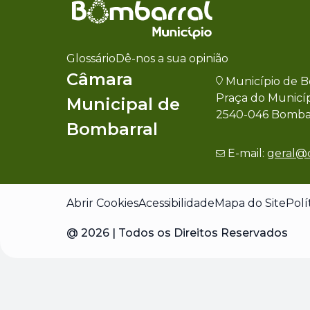
Glossário
Dê-nos a sua opinião
Câmara
Município de B
Praça do Municí
Municipal de
2540-046 Bomba
Bombarral
E-mail:
geral@
Abrir Cookies
Acessibilidade
Mapa do Site
Polí
@
2026
| Todos os Direitos Reservados