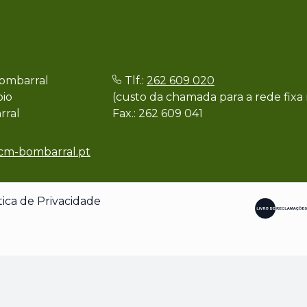
ombarral
Tlf.:
262 609 020
pio
(custo da chamada para a rede fixa 
rral
Fax.: 262 609 041
cm-bombarral.pt
tica de Privacidade